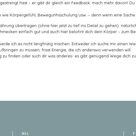
trengt hast – er gibt dir gleich ein Feedback: mach mehr davon! Du fü
eln wie Körpergefühl, Bewegunhsschulung usw. – denn wenn eine Sache 
ährung übertragen (ohne hier jetzt zu tief ins Detail zu gehen): natürli
schmecken einfach gut und auch hier belohnt dich dein Körper – zum Be
erde ich es nicht langfristig machen. Entweder ich suche mir einen Weg
 aufbringen zu müssen, frisst Energie, die ich anderswo verwenden will.
g zu finden oder such dir was anderes- es gibt genügend Wege dich z
NIL
F