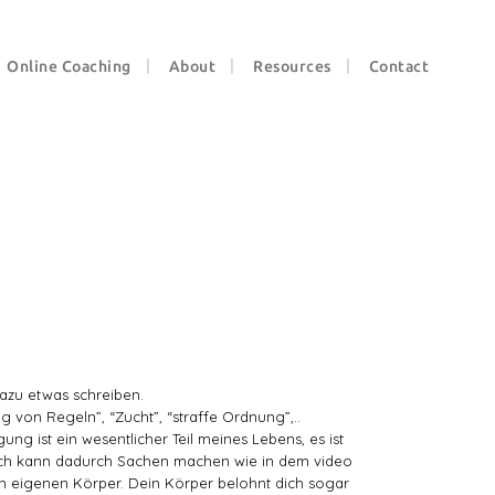
Online Coaching
About
Resources
Contact
dazu etwas schreiben.
 von Regeln”, “Zucht”, “straffe Ordnung”,..
gung ist
ein wesentlicher Teil meines Lebens, es ist
! Ich kann dadurch Sachen machen wie in dem video
n eigenen Körper. Dein Körper belohnt dich sogar