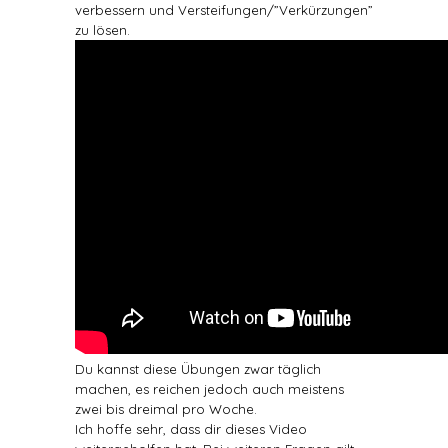
verbessern und Versteifungen/”Verkürzungen”
zu lösen.
Du kannst diese Übungen zwar täglich
machen, es reichen jedoch auch meistens
zwei bis dreimal pro Woche.
Ich hoffe sehr, dass dir dieses Video